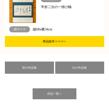
半折二分の一掛け軸
紙サイズ
縦68x横34cm
商品販売ページへ
前の作品集
次の作品集
作品一覧へ