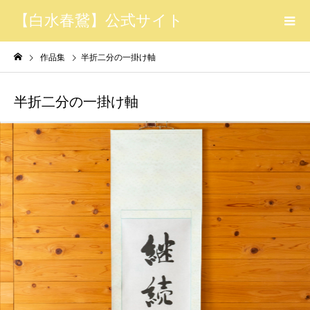
【白水春鵞】公式サイト
作品集
半折二分の一掛け軸
半折二分の一掛け軸