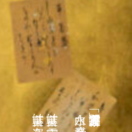
言葉は運を開く。
言葉は言霊。
白水 春鵞