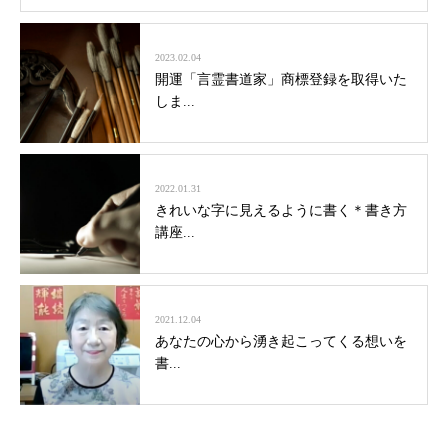
2023.02.04
開運「言霊書道家」商標登録を取得いた
しま...
2022.01.31
きれいな字に見えるように書く＊書き方
講座...
2021.12.04
あなたの心から湧き起こってくる想いを
書...